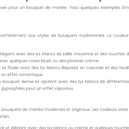
atives pour un bouquet de mariée. Voici quelques exemples d’in
t parfaitement aux styles de bouquets traditionnels. La coule
légant avec des lys blancs de taille moyenne et des touches 
vec quelques roses blush ou des pivoines crème.
 et fluide avec des lys blancs disposés en cascade et des fe
 un effet romantique.
n bouquet dense et opulent avec des lys blancs de différentes 
gypsophiles pour un effet vaporeux.
es bouquets de mariée modernes et originaux. Les couleurs vives
rain.
é et élégant avec des lys blancs ou crème et quelques touche