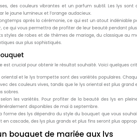
es, des couleurs vibrantes et un parfum subtil. Les lys sont 
r le jaune lumineux et l’orange audacieux.
ongtemps après la cérémonie, ce qui est un atout indéniable pour
r, ce qui vous permettra de profiter de leur beauté pendant plu
ts styles de robes et de thèmes de mariage, du classique au mo
tiques aux plus sophistiqués.
 bouquet
e est crucial pour obtenir le résultat souhaité. Voici quelques c
ys oriental et le lys trompette sont des variétés populaires. Chaqu
avec des couleurs vives, tandis que le lys oriental est plus grand
s sobres.
e selon les variétés. Pour profiter de la beauté des lys en plei
t généralement disponibles de mai à septembre.
e la forme des lys dépendra du style du bouquet que vous souhai
 en cascade, des lys plus grands et plus fins seront plus appropr
 un bouquet de mariée aux lys