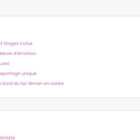
 tirages inclus
leines d’émotion
euses
reportage unique
 bord du lac léman en soirée
ntimiste