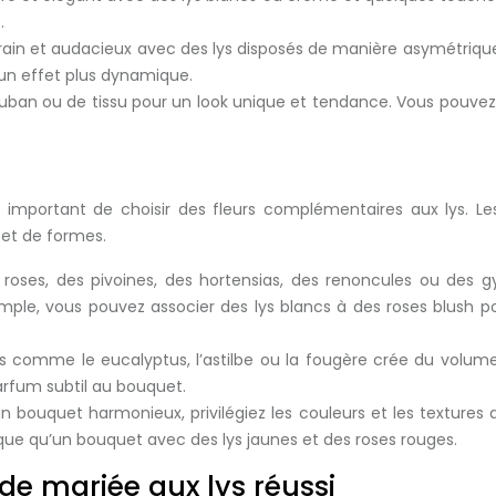
.
ain et audacieux avec des lys disposés de manière asymétrique 
r un effet plus dynamique.
uban ou de tissu pour un look unique et tendance. Vous pouvez 
 important de choisir des fleurs complémentaires aux lys. L
 et de formes.
 roses, des pivoines, des hortensias, des renoncules ou des g
ple, vous pouvez associer des lys blancs à des roses blush po
ges comme le eucalyptus, l’astilbe ou la fougère crée du volume
arfum subtil au bouquet.
n bouquet harmonieux, privilégiez les couleurs et les texture
que qu’un bouquet avec des lys jaunes et des roses rouges.
de mariée aux lys réussi