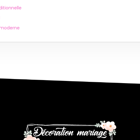
itionnelle
l
e moderne