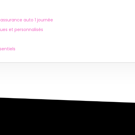
assurance auto 1 journée
ues et personnalisés
sentiels