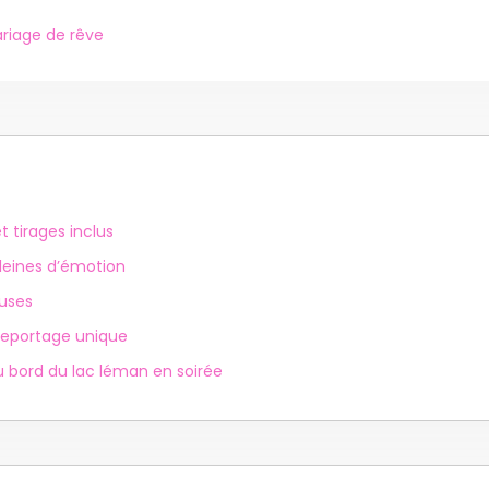
riage de rêve
 tirages inclus
leines d’émotion
euses
reportage unique
 bord du lac léman en soirée