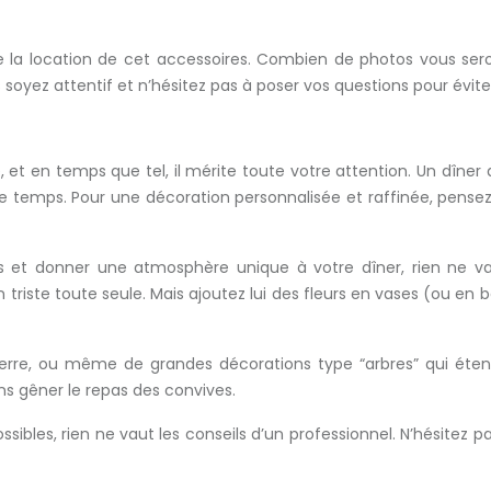
s de la location de cet accessoires. Combien de photos vous sero
s soyez attentif et n’hésitez pas à poser vos questions pour évi
 et en temps que tel, il mérite toute votre attention. Un dîn
s de temps. Pour une décoration personnalisée et raffinée, pens
 et donner une atmosphère unique à votre dîner, rien ne va
en triste toute seule. Mais ajoutez lui des fleurs en vases (ou 
verre, ou même de grandes décorations type “arbres” qui éten
ans gêner le repas des convives.
ssibles, rien ne vaut les conseils d’un professionnel. N’hésitez